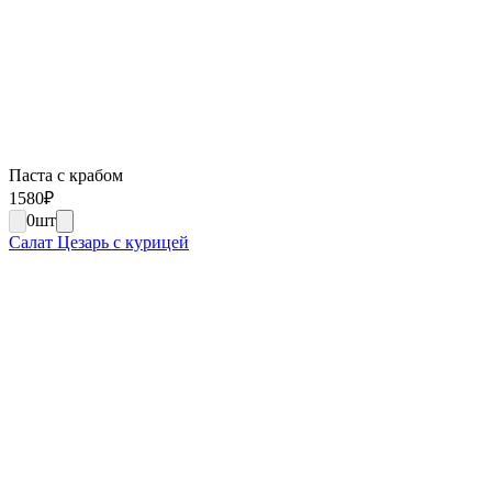
Паста с крабом
1580
₽
0
шт
Салат Цезарь с курицей