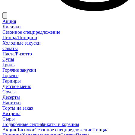
Акция
Лисички
Сезонное спецпредложение
Пинца/Пинцино
Холодные закуски
Салаты
Паста/Ризотто
Супы
Гриль
Горячие закуски
Горячее
Гарниры
Детское меню
Соусы
Десерты
Напитки
Торты на заказ
Витрина
Сыры
Подарочные сертификаты и корзины
Акция
Лисички
Сезонное спецпредложение
Пинца/