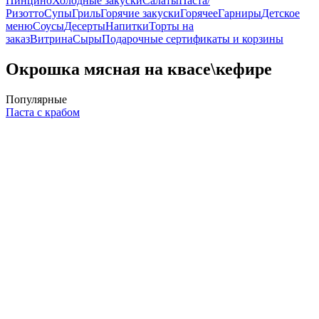
Пинцино
Холодные закуски
Салаты
Паста/
Ризотто
Супы
Гриль
Горячие закуски
Горячее
Гарниры
Детское
меню
Соусы
Десерты
Напитки
Торты на
заказ
Витрина
Сыры
Подарочные сертификаты и корзины
Окрошка мясная на квасе\кефире
Популярные
Паста с крабом