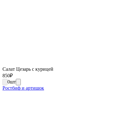
Салат Цезарь с курицей
850
₽
0
шт
Ростбиф и артишок