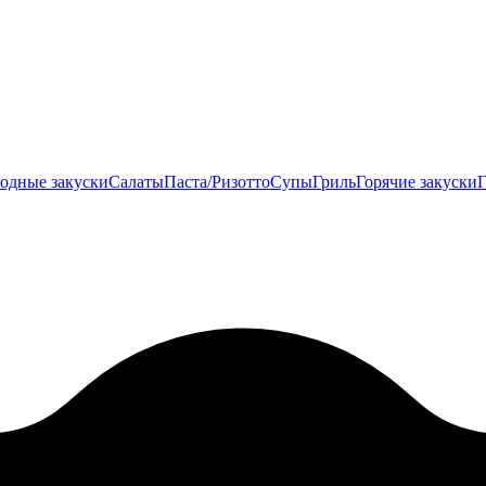
одные закуски
Салаты
Паста/Ризотто
Супы
Гриль
Горячие закуски
Г