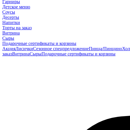
Гарниры
Детское меню
Соусы
Десерты
Напитки
Торты на заказ
Витрина
Сыры
Подарочные сертификаты и корзины
Акция
Лисички
Сезонное спецпредложение
Пинца/Пинцино
Хол
заказ
Витрина
Сыры
Подарочные сертификаты и корзины