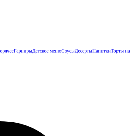
орячее
Гарниры
Детское меню
Соусы
Десерты
Напитки
Торты на