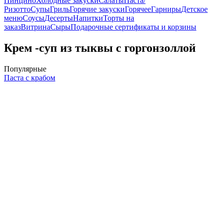
Пинцино
Холодные закуски
Салаты
Паста/
Ризотто
Супы
Гриль
Горячие закуски
Горячее
Гарниры
Детское
меню
Соусы
Десерты
Напитки
Торты на
заказ
Витрина
Сыры
Подарочные сертификаты и корзины
Крем -суп из тыквы с горгонзоллой
Популярные
Паста с крабом