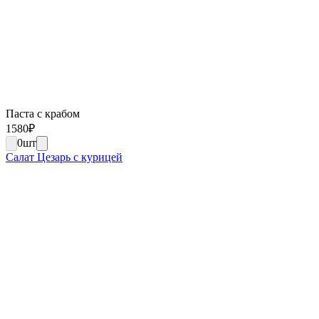
Паста с крабом
1580
₽
0
шт
Салат Цезарь с курицей