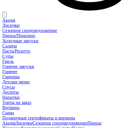
Акция
Лисички
Сезонное спецпредложение
Пинца/Пинцино
Холодные закуски
Салаты
Паста/Ризотто
Супы
Гриль
Горячие закуски
Горячее
Гарниры
Детское меню
Соусы
Десерты
Напитки
Торты на заказ
Витрина
Сыры
Подарочные сертификаты и корзины
Акция
Лисички
Сезонное спецпредложение
Пинца/