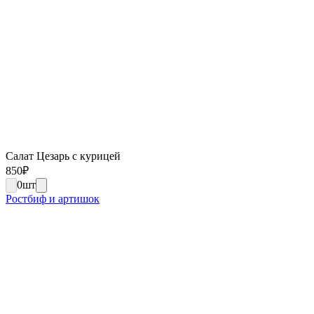
Салат Цезарь с курицей
850
₽
0
шт
Ростбиф и артишок