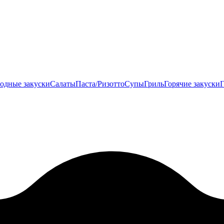
одные закуски
Салаты
Паста/Ризотто
Супы
Гриль
Горячие закуски
Г