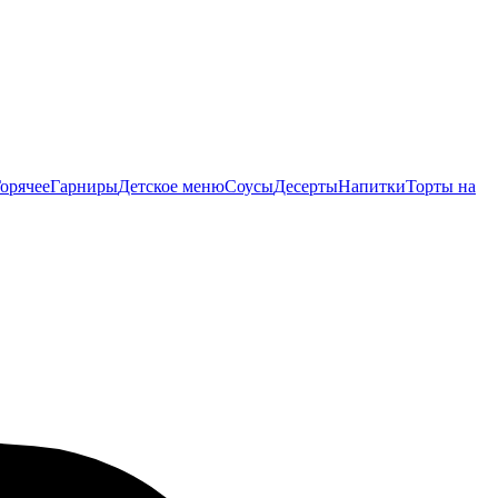
орячее
Гарниры
Детское меню
Соусы
Десерты
Напитки
Торты на