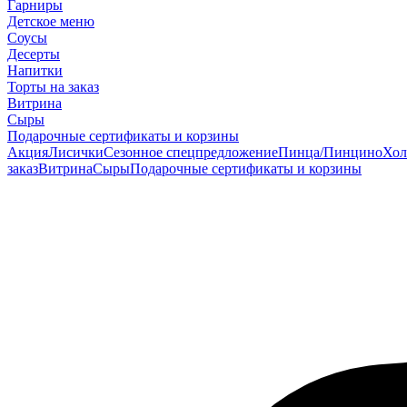
Гарниры
Детское меню
Соусы
Десерты
Напитки
Торты на заказ
Витрина
Сыры
Подарочные сертификаты и корзины
Акция
Лисички
Сезонное спецпредложение
Пинца/Пинцино
Хол
заказ
Витрина
Сыры
Подарочные сертификаты и корзины