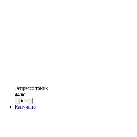
Эспрессо тоник
440
₽
0
шт
Капучино