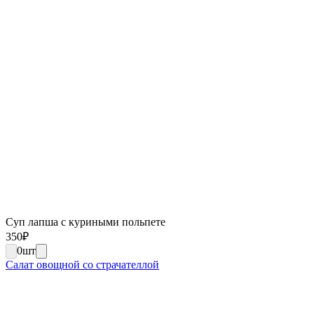
Суп лапша с куриными польпете
350
₽
0
шт
Салат овощной со страчателлой