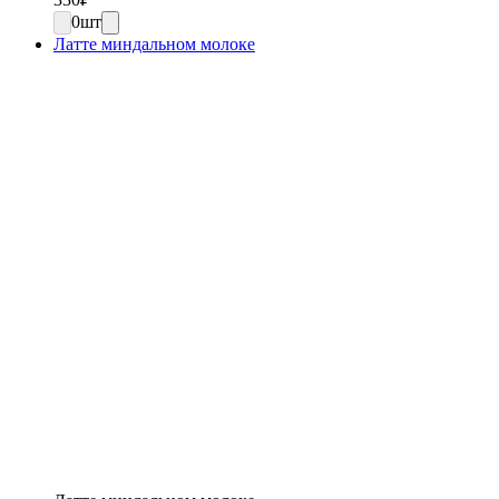
0
шт
Латте миндальном молоке