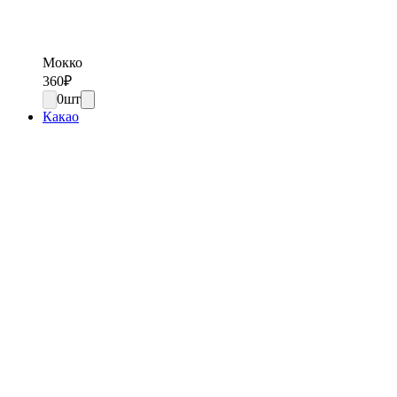
Мокко
360
₽
0
шт
Какао