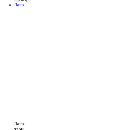
Латте
Латте
330
₽