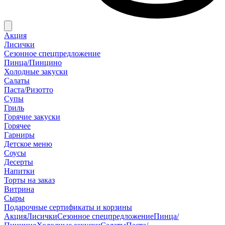
Акция
Лисички
Сезонное спецпредложение
Пинца/Пинцино
Холодные закуски
Салаты
Паста/Ризотто
Супы
Гриль
Горячие закуски
Горячее
Гарниры
Детское меню
Соусы
Десерты
Напитки
Торты на заказ
Витрина
Сыры
Подарочные сертификаты и корзины
Акция
Лисички
Сезонное спецпредложение
Пинца/