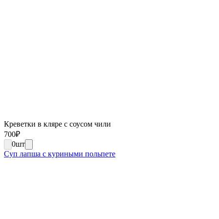
Креветки в кляре с соусом чили
700
₽
0
шт
Суп лапша с куриными польпете