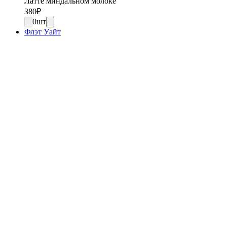
Латте миндальном молоке
380
₽
0
шт
Флэт Уайт