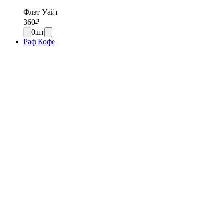
Флэт Уайт
360
₽
0
шт
Раф Кофе