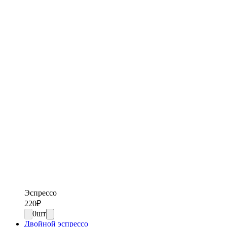
Эспрессо
220
₽
0
шт
Двойной эспрессо