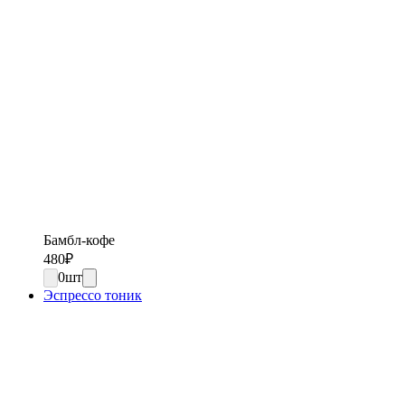
Бамбл-кофе
480
₽
0
шт
Эспрессо тоник