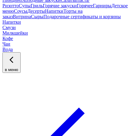
Пинцино
Холодные закуски
Салаты
Паста/
Ризотто
Супы
Гриль
Горячие закуски
Горячее
Гарниры
Детское
меню
Соусы
Десерты
Напитки
Торты на
заказ
Витрина
Сыры
Подарочные сертификаты и корзины
Напитки
Смузи
Милкшейки
Кофе
Чаи
Вода
в меню