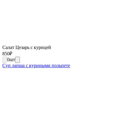
Салат Цезарь с курицей
850
₽
0
шт
Суп лапша с куриными польпете