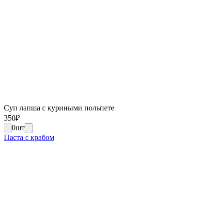
Суп лапша с куриными польпете
350
₽
0
шт
Паста с крабом