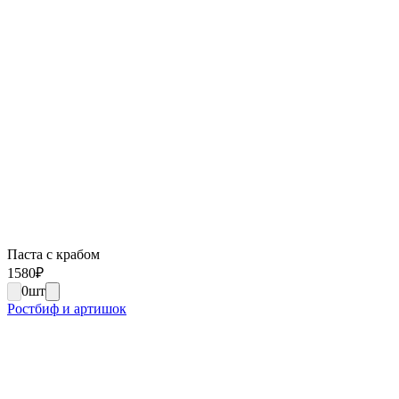
Паста с крабом
1580
₽
0
шт
Ростбиф и артишок