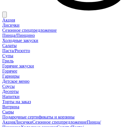
Акция
Лисички
Сезонное спецпредложение
Пинца/Пинцино
Холодные закуски
Салаты
Паста/Ризотто
Супы
Гриль
Горячие закуски
Горячее
Гарниры
Детское меню
Соусы
Десерты
Напитки
Торты на заказ
Витрина
Сыры
Подарочные сертификаты и корзины
Акция
Лисички
Сезонное спецпредложение
Пинца/