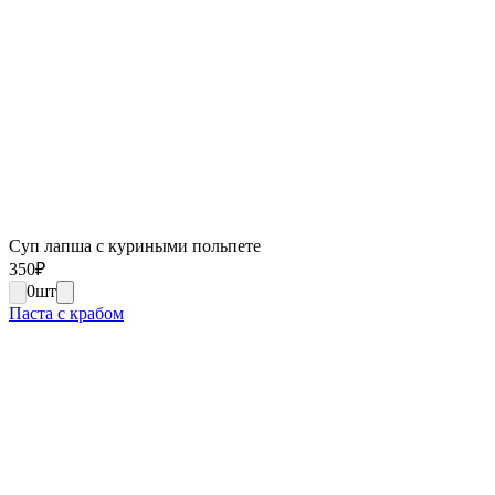
Суп лапша с куриными польпете
350
₽
0
шт
Паста с крабом