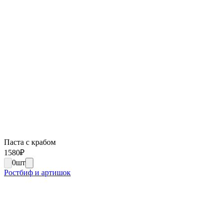
Паста с крабом
1580
₽
0
шт
Ростбиф и артишок