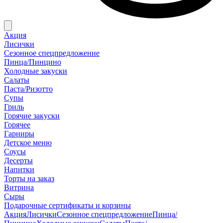
Акция
Лисички
Сезонное спецпредложение
Пинца/Пинцино
Холодные закуски
Салаты
Паста/Ризотто
Супы
Гриль
Горячие закуски
Горячее
Гарниры
Детское меню
Соусы
Десерты
Напитки
Торты на заказ
Витрина
Сыры
Подарочные сертификаты и корзины
Акция
Лисички
Сезонное спецпредложение
Пинца/