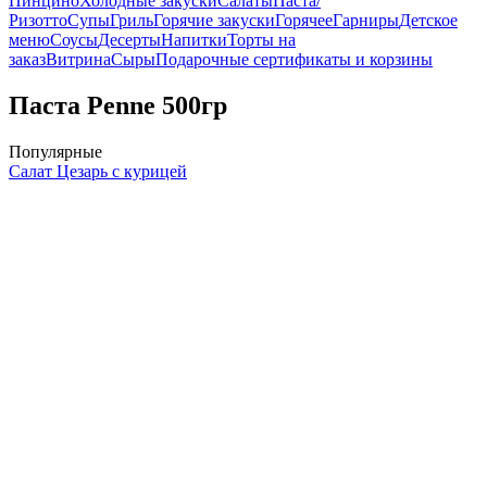
Пинцино
Холодные закуски
Салаты
Паста/
Ризотто
Супы
Гриль
Горячие закуски
Горячее
Гарниры
Детское
меню
Соусы
Десерты
Напитки
Торты на
заказ
Витрина
Сыры
Подарочные сертификаты и корзины
Паста Penne 500гр
Популярные
Салат Цезарь с курицей