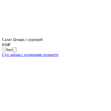
Салат Цезарь с курицей
850
₽
0
шт
Суп лапша с куриными польпете