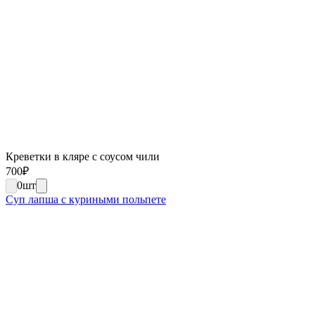
Креветки в кляре с соусом чили
700
₽
0
шт
Суп лапша с куриными польпете