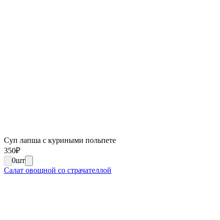
Суп лапша с куриными польпете
350
₽
0
шт
Салат овощной со страчателлой