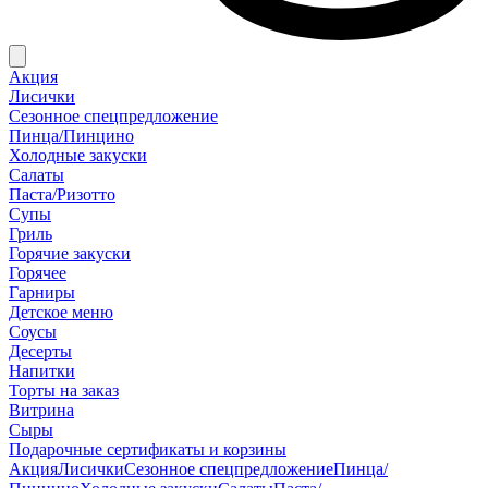
Акция
Лисички
Сезонное спецпредложение
Пинца/Пинцино
Холодные закуски
Салаты
Паста/Ризотто
Супы
Гриль
Горячие закуски
Горячее
Гарниры
Детское меню
Соусы
Десерты
Напитки
Торты на заказ
Витрина
Сыры
Подарочные сертификаты и корзины
Акция
Лисички
Сезонное спецпредложение
Пинца/